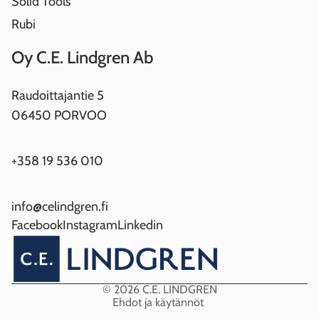
Solid Tools
Rubi
Oy C.E. Lindgren Ab
Raudoittajantie 5
06450 PORVOO
+358 19 536 010
info@celindgren.fi
Facebook
Instagram
Linkedin
Tietosuojakäytäntö
Toimituskäytäntö
Yhteystiedot
© 2026
C.E. LINDGREN
Ehdot ja käytännöt